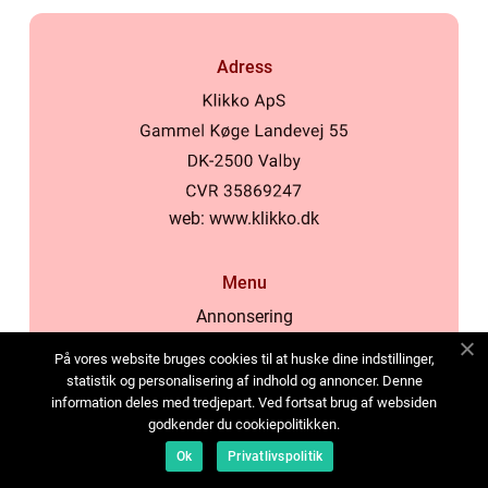
Adress
web:
www.klikko.dk
Menu
Annonsering
Om oss
På vores website bruges cookies til at huske dine indstillinger,
Cookies
statistik og personalisering af indhold og annoncer. Denne
information deles med tredjepart. Ved fortsat brug af websiden
Kontakta oss
godkender du cookiepolitikken.
Sitemap
Ok
Privatlivspolitik