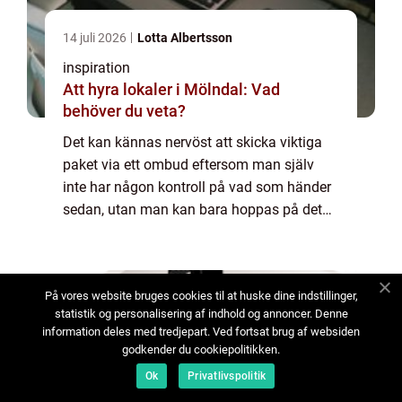
14 juli 2026
Lotta Albertsson
inspiration
Att hyra lokaler i Mölndal: Vad
behöver du veta?
Det kan kännas nervöst att skicka viktiga
paket via ett ombud eftersom man själv
inte har någon kontroll på vad som händer
sedan, utan man kan bara hoppas på det
bästa. Men när du ska skicka paket med s...
På vores website bruges cookies til at huske dine indstillinger,
statistik og personalisering af indhold og annoncer. Denne
information deles med tredjepart. Ved fortsat brug af websiden
godkender du cookiepolitikken.
Ok
Privatlivspolitik