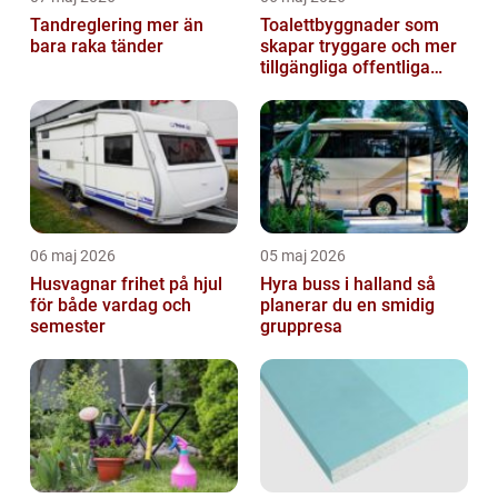
Tandreglering mer än
Toalettbyggnader som
bara raka tänder
skapar tryggare och mer
tillgängliga offentliga
miljöer
06 maj 2026
05 maj 2026
Husvagnar frihet på hjul
Hyra buss i halland så
för både vardag och
planerar du en smidig
semester
gruppresa