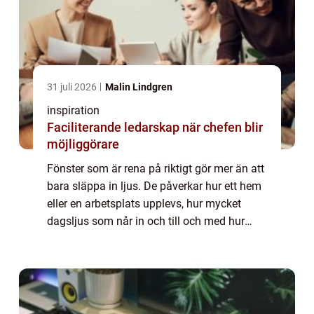
31 juli 2026
Malin Lindgren
inspiration
Faciliterande ledarskap när chefen blir
möjliggörare
Fönster som är rena på riktigt gör mer än att
bara släppa in ljus. De påverkar hur ett hem
eller en arbetsplats upplevs, hur mycket
dagsljus som når in och till och med hur
stora rummen känns. Samtidigt upplever
många att Fönsterputs är både tidskräv...