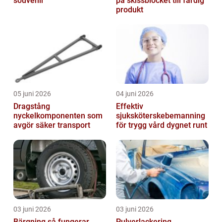
souvenir
på skissblocket till färdig
produkt
05 juni 2026
04 juni 2026
Dragstång
Effektiv
nyckelkomponenten som
sjuksköterskebemanning
avgör säker transport
för trygg vård dygnet runt
03 juni 2026
03 juni 2026
Bärgning så fungerar
Pulverlackering