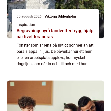
05 augusti 2026
Viktoria Uddenholm
inspiration
Begravningsbyrå landvetter trygg hjälp
när livet förändras
Fönster som är rena på riktigt gör mer än att
bara släppa in ljus. De påverkar hur ett hem
eller en arbetsplats upplevs, hur mycket
dagsljus som når in och till och med hur
stora rummen känns. Samtidigt upplever
många att Fönsterputs är både tidskräv...