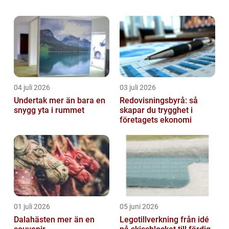
stora rummen känns. Samtidigt upplever
många att Fönsterputs är både tidskräv...
04 juli 2026
03 juli 2026
Undertak mer än bara en
Redovisningsbyrå: så
snygg yta i rummet
skapar du trygghet i
företagets ekonomi
01 juli 2026
05 juni 2026
Dalahästen mer än en
Legotillverkning från idé