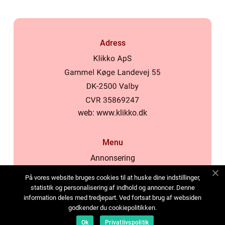
Adress
web:
www.klikko.dk
Menu
Annonsering
Om oss
På vores website bruges cookies til at huske dine indstillinger,
Cookies
statistik og personalisering af indhold og annoncer. Denne
information deles med tredjepart. Ved fortsat brug af websiden
Kontakta oss
godkender du cookiepolitikken.
Sitemap
Ok
Privatlivspolitik