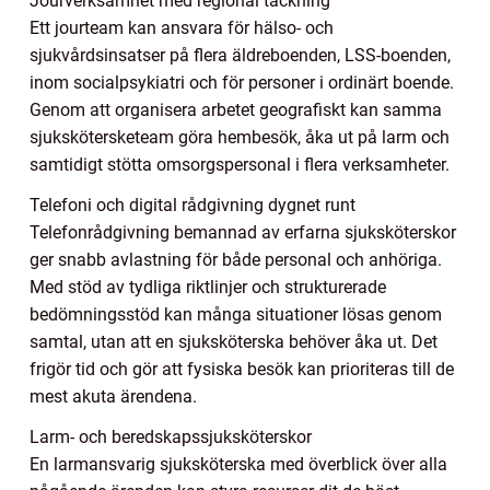
Jourverksamhet med regional täckning
Ett jourteam kan ansvara för hälso- och
sjukvårdsinsatser på flera äldreboenden, LSS-boenden,
inom socialpsykiatri och för personer i ordinärt boende.
Genom att organisera arbetet geografiskt kan samma
sjukskötersketeam göra hembesök, åka ut på larm och
samtidigt stötta omsorgspersonal i flera verksamheter.
Telefoni och digital rådgivning dygnet runt
Telefonrådgivning bemannad av erfarna sjuksköterskor
ger snabb avlastning för både personal och anhöriga.
Med stöd av tydliga riktlinjer och strukturerade
bedömningsstöd kan många situationer lösas genom
samtal, utan att en sjuksköterska behöver åka ut. Det
frigör tid och gör att fysiska besök kan prioriteras till de
mest akuta ärendena.
Larm- och beredskapssjuksköterskor
En larmansvarig sjuksköterska med överblick över alla