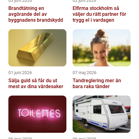
03 juni 2026
02 juni 2026
Brandtätning en
Elfirma stockholm så
avgörande del av
väljer du rätt partner för
byggnadens brandskydd
trygg el i vardagen
01 juni 2026
07 maj 2026
Sälja guld så får du ut
Tandreglering mer än
mest av dina värdesaker
bara raka tänder
06 maj 2026
06 maj 2026