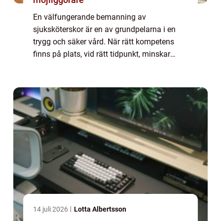
En välfungerande bemanning av
sjuksköterskor är en av grundpelarna i en
trygg och säker vård. När rätt kompetens
finns på plats, vid rätt tidpunkt, minskar
risken för vårdskador, väntetider kortas och
både patienter och omsorgspersonal får en
mer hål...
14 juli 2026
Lotta Albertsson