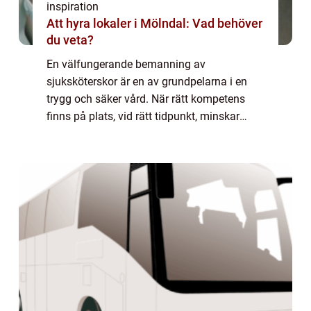
inspiration
Att hyra lokaler i Mölndal: Vad behöver
du veta?
En välfungerande bemanning av
sjuksköterskor är en av grundpelarna i en
trygg och säker vård. När rätt kompetens
finns på plats, vid rätt tidpunkt, minskar
risken för vårdskador, väntetider kortas och
både patienter och omsorgspersonal får en
mer hål...