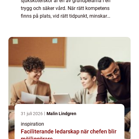
sjuksköterskor är en av grundpelarna i en
trygg och säker vård. När rätt kompetens
finns på plats, vid rätt tidpunkt, minskar
risken för vårdskador, väntetider kortas och
både patienter och omsorgspersonal får en
mer hål...
31 juli 2026
Malin Lindgren
inspiration
Faciliterande ledarskap när chefen blir
möjliggörare