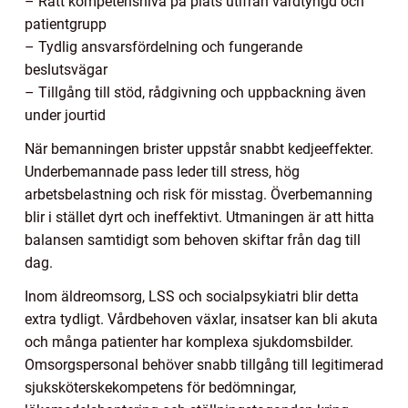
– Rätt kompetensnivå på plats utifrån vårdtyngd och
patientgrupp
– Tydlig ansvarsfördelning och fungerande
beslutsvägar
– Tillgång till stöd, rådgivning och uppbackning även
under jourtid
När bemanningen brister uppstår snabbt kedjeeffekter.
Underbemannade pass leder till stress, hög
arbetsbelastning och risk för misstag. Överbemanning
blir i stället dyrt och ineffektivt. Utmaningen är att hitta
balansen samtidigt som behoven skiftar från dag till
dag.
Inom äldreomsorg, LSS och socialpsykiatri blir detta
extra tydligt. Vårdbehoven växlar, insatser kan bli akuta
och många patienter har komplexa sjukdomsbilder.
Omsorgspersonal behöver snabb tillgång till legitimerad
sjuksköterskekompetens för bedömningar,