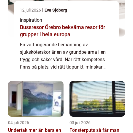
12 juli 2026
Eva Sjöberg
inspiration
Bussresor Örebro bekväma resor för
grupper i hela europa
En välfungerande bemanning av
sjuksköterskor är en av grundpelarna i en
trygg och säker vård. När rätt kompetens
finns på plats, vid rätt tidpunkt, minskar
risken för vårdskador, väntetider kortas och
både patienter och omsorgspersonal får en
mer hål...
04 juli 2026
03 juli 2026
Undertak mer än bara en
Fönsterputs så får man