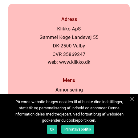
Adress
web:
www.klikko.dk
Menu
Annonsering
Om oss
På vores website bruges cookies til at huske dine indstillinger,
Cookies
statistik og personalisering af indhold og annoncer. Denne
information deles med tredjepart. Ved fortsat brug af websiden
Kontakta oss
godkender du cookiepolitikken.
Sitemap
Ok
Privatlivspolitik