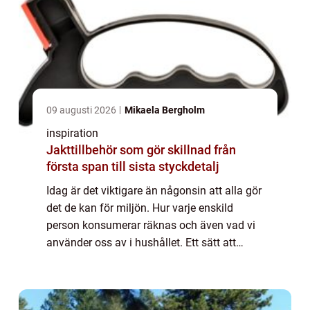
09 augusti 2026
Mikaela Bergholm
inspiration
Jakttillbehör som gör skillnad från
första span till sista styckdetalj
Idag är det viktigare än någonsin att alla gör
det de kan för miljön. Hur varje enskild
person konsumerar räknas och även vad vi
använder oss av i hushållet. Ett sätt att
påverka, som gör stor skillnad är att välja
miljövänlig energi. Energi är något...