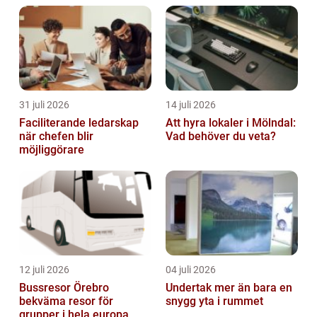
miljövänlig energi. Energi är något...
31 juli 2026
14 juli 2026
Faciliterande ledarskap
Att hyra lokaler i Mölndal:
när chefen blir
Vad behöver du veta?
möjliggörare
12 juli 2026
04 juli 2026
Bussresor Örebro
Undertak mer än bara en
bekväma resor för
snygg yta i rummet
grupper i hela europa