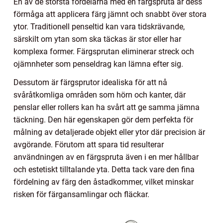
En av de största fördelarna med en färgspruta är dess
förmåga att applicera färg jämnt och snabbt över stora
ytor. Traditionell penseltid kan vara tidskrävande,
särskilt om ytan som ska täckas är stor eller har
komplexa former. Färgsprutan eliminerar streck och
ojämnheter som penseldrag kan lämna efter sig.
Dessutom är färgsprutor idealiska för att nå
svåråtkomliga områden som hörn och kanter, där
penslar eller rollers kan ha svårt att ge samma jämna
täckning. Den här egenskapen gör dem perfekta för
målning av detaljerade objekt eller ytor där precision är
avgörande. Förutom att spara tid resulterar
användningen av en färgspruta även i en mer hållbar
och estetiskt tilltalande yta. Detta tack vare den fina
fördelning av färg den åstadkommer, vilket minskar
risken för färgansamlingar och fläckar.