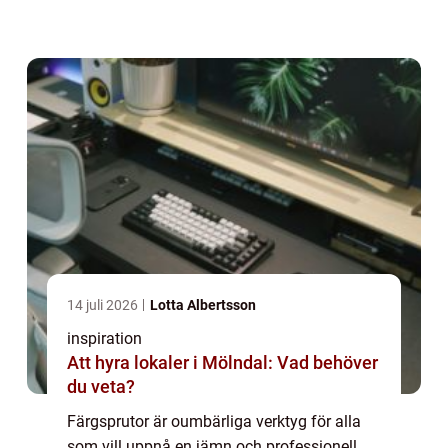
av en bil eller mer detaljerade custom-jobb.
D...
14 juli 2026
Lotta Albertsson
inspiration
Att hyra lokaler i Mölndal: Vad behöver
du veta?
Färgsprutor är oumbärliga verktyg för alla
som vill uppnå en jämn och professionell