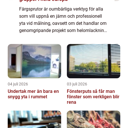
Färgsprutor är oumbärliga verktyg för alla
som vill uppnå en jämn och professionell
yta vid målning, oavsett om det handlar om
genomgripande projekt som helomlackning
av en bil eller mer detaljerade custom-jobb.
D...
04 juli 2026
03 juli 2026
Undertak mer än bara en
Fönsterputs så får man
snygg yta i rummet
fönster som verkligen blir
rena