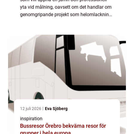
yta vid målning, oavsett om det handlar om
genomgripande projekt som helomlackning
av en bil eller mer detaljerade custom-jobb.
D...
12 juli 2026
Eva Sjöberg
inspiration
Bussresor Örebro bekväma resor för
grupper i hela europa