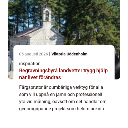
05 augusti 2026
Viktoria Uddenholm
inspiration
Begravningsbyrå landvetter trygg hjälp
när livet förändras
Färgsprutor är oumbärliga verktyg för alla
som vill uppnå en jämn och professionell
yta vid målning, oavsett om det handlar om
genomgripande projekt som helomlackning
av en bil eller mer detaljerade custom-jobb.
D...