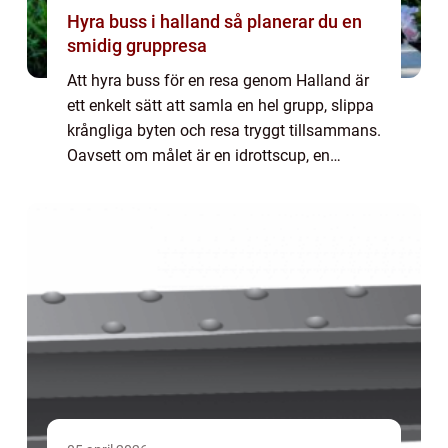
Hyra buss i halland så planerar du en
smidig gruppresa
Att hyra buss för en resa genom Halland är
ett enkelt sätt att samla en hel grupp, slippa
krångliga byten och resa tryggt tillsammans.
Oavsett om målet är en idrottscup, en
teaterresa, en företagskonferens eller en
shoppingdag, ger en bokad buss både...