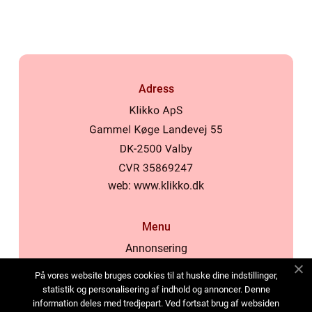
Adress
web:
www.klikko.dk
Menu
Annonsering
Om oss
På vores website bruges cookies til at huske dine indstillinger,
Cookies
statistik og personalisering af indhold og annoncer. Denne
information deles med tredjepart. Ved fortsat brug af websiden
Kontakta oss