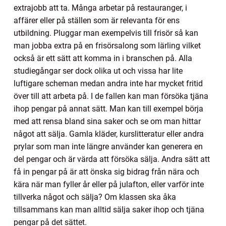
extrajobb att ta. Många arbetar på restauranger, i
affärer eller på ställen som är relevanta för ens
utbildning. Pluggar man exempelvis till frisör så kan
man jobba extra på en frisörsalong som lärling vilket
också är ett sätt att komma in i branschen på. Alla
studiegångar ser dock olika ut och vissa har lite
luftigare scheman medan andra inte har mycket fritid
över till att arbeta på. I de fallen kan man försöka tjäna
ihop pengar på annat sätt. Man kan till exempel börja
med att rensa bland sina saker och se om man hittar
något att sälja. Gamla kläder, kurslitteratur eller andra
prylar som man inte längre använder kan generera en
del pengar och är värda att försöka sälja. Andra sätt att
få in pengar på är att önska sig bidrag från nära och
kära när man fyller år eller på julafton, eller varför inte
tillverka något och sälja? Om klassen ska åka
tillsammans kan man alltid sälja saker ihop och tjäna
pengar på det sättet.