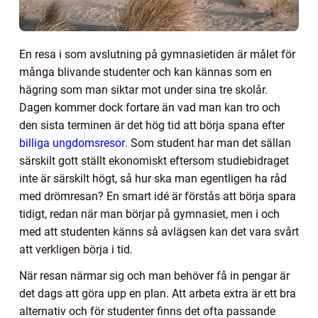
En resa i som avslutning på gymnasietiden är målet för
många blivande studenter och kan kännas som en
hägring som man siktar mot under sina tre skolår.
Dagen kommer dock fortare än vad man kan tro och
den sista terminen är det hög tid att börja spana efter
billiga ungdomsresor
. Som student har man det sällan
särskilt gott ställt ekonomiskt eftersom studiebidraget
inte är särskilt högt, så hur ska man egentligen ha råd
med drömresan? En smart idé är förstås att börja spara
tidigt, redan när man börjar på gymnasiet, men i och
med att studenten känns så avlägsen kan det vara svårt
att verkligen börja i tid.
När resan närmar sig och man behöver få in pengar är
det dags att göra upp en plan. Att arbeta extra är ett bra
alternativ och för studenter finns det ofta passande