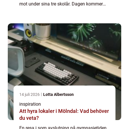
mot under sina tre skolår. Dagen kommer
dock fortare än vad man kan tro och ...
14 juli 2026
Lotta Albertsson
inspiration
Att hyra lokaler i Mölndal: Vad behöver
du veta?
En resa i som avslutning på gymnasietiden