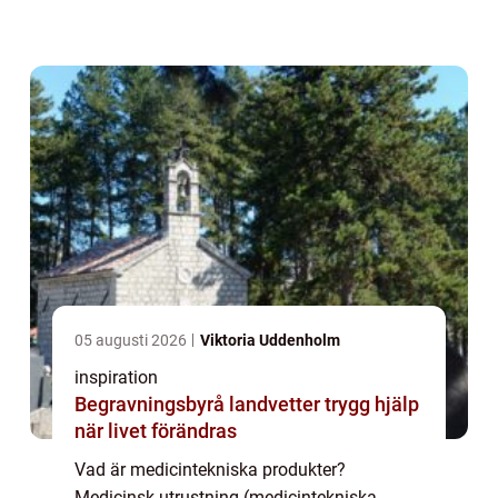
komplicerad livräddningsutrustning. Termen
används för att beskriva alla produkter som
används för at...
05 augusti 2026
Viktoria Uddenholm
inspiration
Begravningsbyrå landvetter trygg hjälp
när livet förändras
Vad är medicintekniska produkter?
Medicinsk utrustning (medicintekniska