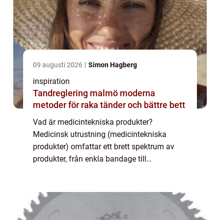
09 augusti 2026
Simon Hagberg
inspiration
Tandreglering malmö moderna
metoder för raka tänder och bättre bett
Vad är medicintekniska produkter?
Medicinsk utrustning (medicintekniska
produkter) omfattar ett brett spektrum av
produkter, från enkla bandage till
komplicerad livräddningsutrustning. Termen
används för att beskriva alla produkter som
används för at...