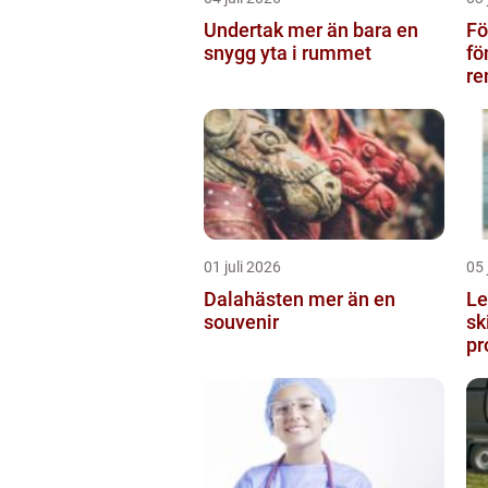
Undertak mer än bara en
Föns
snygg yta i rummet
fö
re
01 juli 2026
05 
Dalahästen mer än en
Lego
souvenir
sk
pr