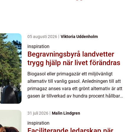
05 augusti 2026
Viktoria Uddenholm
inspiration
Begravningsbyrå landvetter
trygg hjälp när livet förändras
Biogasol eller primagazär ett miljövänligt
alternativ till vanlig gasol. Anledningen till att
primagaz anses vara ett grönt alternativ är att
gasen är tillverkad av hundra procent hållbar
biomassa som har utvunnits ur restavfall från
livsmedelsindust...
31 juli 2026
Malin Lindgren
inspiration
Faciliterande ledarskap när