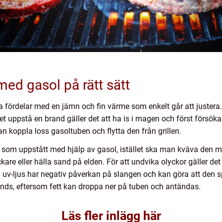
med gasol på rätt sätt
nga fördelar med en jämn och fin värme som enkelt går att juster
et uppstå en brand gäller det att ha is i magen och först försöka 
n koppla loss gasoltuben och flytta den från grillen.
d som uppstått med hjälp av gasol, istället ska man kväva den me
e eller hälla sand på elden. För att undvika olyckor gäller det
å uv-ljus har negativ påverkan på slangen och kan göra att den sp
nds, eftersom fett kan droppa ner på tuben och antändas.
Läs fler inlägg här