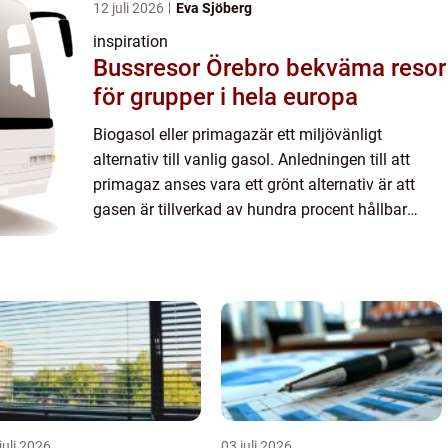
12 juli 2026
Eva Sjöberg
inspiration
Bussresor Örebro bekväma resor
för grupper i hela europa
Biogasol eller primagazär ett miljövänligt
alternativ till vanlig gasol. Anledningen till att
primagaz anses vara ett grönt alternativ är att
gasen är tillverkad av hundra procent hållbar
biomassa som har utvunnits ur restavfall från
livsmedelsindust...
juli 2026
03 juli 2026