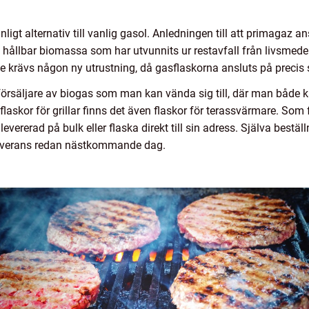
nligt alternativ till vanlig gasol. Anledningen till att primagaz an
 hållbar biomassa som har utvunnits ur restavfall från livsmedels
inte krävs någon ny utrustning, då gasflaskorna ansluts på preci
rförsäljare av biogas som man kan vända sig till, där man både 
flaskor för grillar finns det även flaskor för terassvärmare. So
vererad på bulk eller flaska direkt till sin adress. Själva beställ
 leverans redan nästkommande dag.