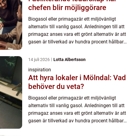
chefen blir möjliggörare
Biogasol eller primagazär ett miljövänligt
alternativ till vanlig gasol. Anledningen till att
primagaz anses vara ett grönt alternativ är att
gasen är tillverkad av hundra procent hållbar
biomassa som har utvunnits ur restavfall från
livsmedelsindust...
14 juli 2026
Lotta Albertsson
inspiration
Att hyra lokaler i Mölndal: Vad
behöver du veta?
Biogasol eller primagazär ett miljövänligt
alternativ till vanlig gasol. Anledningen till att
primagaz anses vara ett grönt alternativ är att
gasen är tillverkad av hundra procent hållbar
biomassa som har utvunnits ur restavfall från
livsmedelsindust...