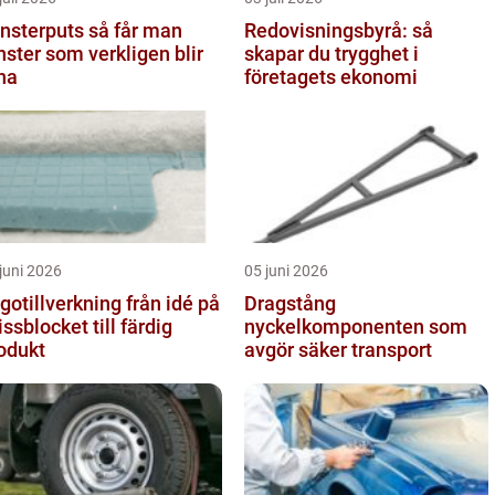
terputs så får man
Redovisningsbyrå: så
nster som verkligen blir
skapar du trygghet i
na
företagets ekonomi
juni 2026
05 juni 2026
tillverkning från idé på
Dragstång
issblocket till färdig
nyckelkomponenten som
odukt
avgör säker transport