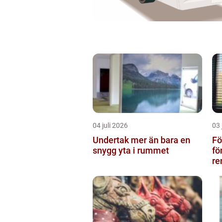
04 juli 2026
03 
Undertak mer än bara en
Föns
snygg yta i rummet
fö
re