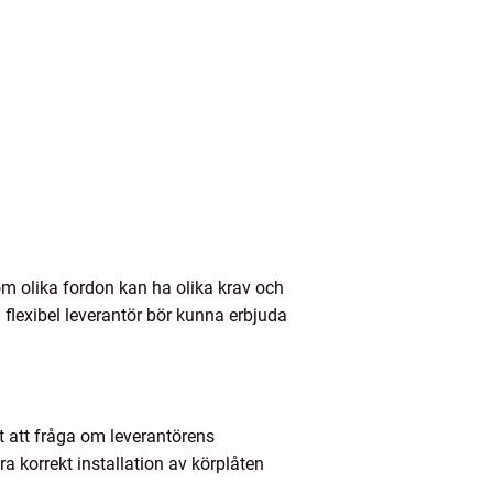
som olika fordon kan ha olika krav och
n flexibel leverantör bör kunna erbjuda
gt att fråga om leverantörens
a korrekt installation av körplåten