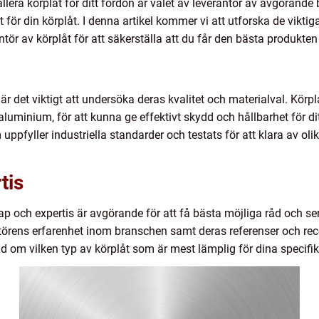
llera körplåt för ditt fordon är valet av leverantör av avgörande b
et för din körplåt. I denna artikel kommer vi att utforska de vikt
tör av körplåt för att säkerställa att du får den bästa produkten
 är det viktigt att undersöka deras kvalitet och materialval. Körpl
r aluminium, för att kunna ge effektivt skydd och hållbarhet för dit
uppfyller industriella standarder och testats för att klara av ol
tis
 och expertis är avgörande för att få bästa möjliga råd och serv
antörens erfarenhet inom branschen samt deras referenser och rec
råd om vilken typ av körplåt som är mest lämplig för dina specif