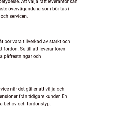
etydelse. Att välja rätt leverantör kan
igaste övervägandena som bör tas i
 och servicen.
åt bör vara tillverkad av starkt och
t fordon. Se till att leverantören
ika påfrestningar och
ice när det gäller att välja och
ensioner från tidigare kunder. En
ika behov och fordonstyp.