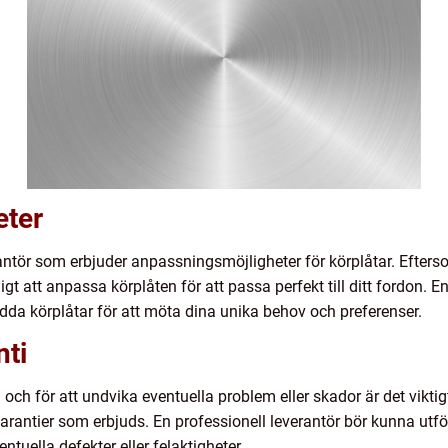
eter
erantör som erbjuder anpassningsmöjligheter för körplåtar. Efter
gt att anpassa körplåten för att passa perfekt till ditt fordon. E
da körplåtar för att möta dina unika behov och preferenser.
nti
on och för att undvika eventuella problem eller skador är det vikti
arantier som erbjuds. En professionell leverantör bör kunna utför
tuella defekter eller felaktigheter.