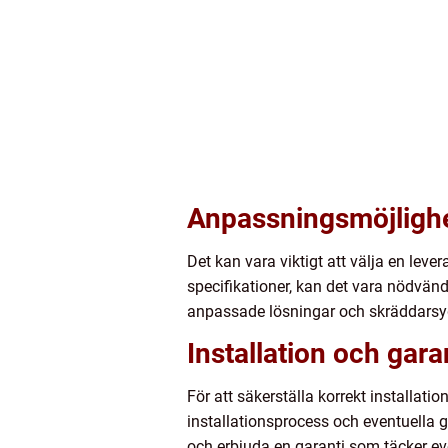
Anpassningsmöjligh
Det kan vara viktigt att välja en lev
specifikationer, kan det vara nödvändi
anpassade lösningar och skräddarsyd
Installation och gara
För att säkerställa korrekt installati
installationsprocess och eventuella g
och erbjuda en garanti som täcker even