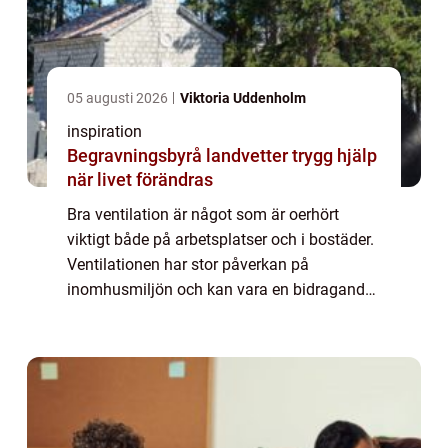
05 augusti 2026
Viktoria Uddenholm
inspiration
Begravningsbyrå landvetter trygg hjälp
när livet förändras
Bra ventilation är något som är oerhört
viktigt både på arbetsplatser och i bostäder.
Ventilationen har stor påverkan på
inomhusmiljön och kan vara en bidragande
faktor till att det uppstår mögel eller
hälsoproblem i byggnaden. Ventilationen
kan ocks...