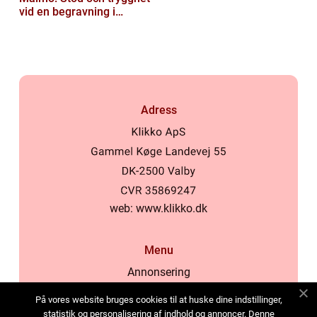
vid en begravning i
Malmö
Adress
web:
www.klikko.dk
Menu
Annonsering
Om oss
På vores website bruges cookies til at huske dine indstillinger,
Cookies
statistik og personalisering af indhold og annoncer. Denne