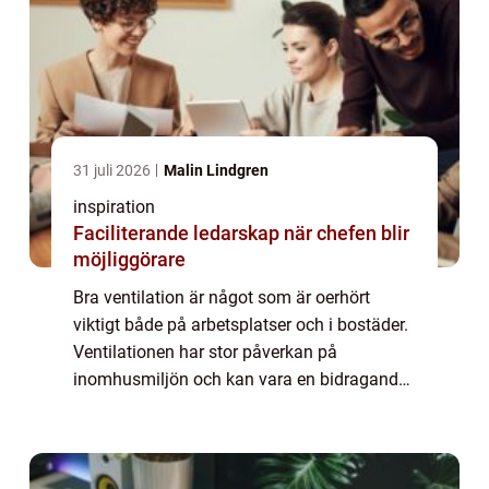
31 juli 2026
Malin Lindgren
inspiration
Faciliterande ledarskap när chefen blir
möjliggörare
Bra ventilation är något som är oerhört
viktigt både på arbetsplatser och i bostäder.
Ventilationen har stor påverkan på
inomhusmiljön och kan vara en bidragande
faktor till att det uppstår mögel eller
hälsoproblem i byggnaden. Ventilationen
kan ocks...