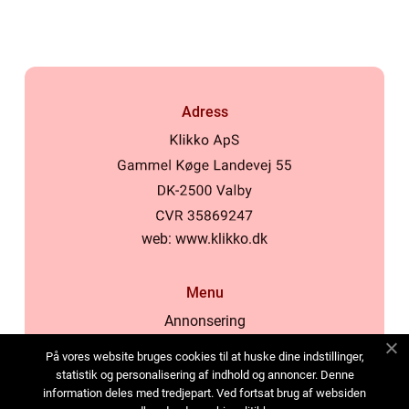
Malmö
Adress
web:
www.klikko.dk
Menu
Annonsering
Om oss
På vores website bruges cookies til at huske dine indstillinger,
Cookies
statistik og personalisering af indhold og annoncer. Denne
information deles med tredjepart. Ved fortsat brug af websiden
Kontakta oss