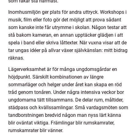
som råkar stå närmast.
Inomhusmiljön ger plats för andra uttryck. Workshops i
musik, film eller foto gör det möjligt att prova sådant
som kanske inte får utrymme i skolan. Någon testar att
stå bakom kameran, en annan upptäcker glädjen i att
spela i band eller skriva låttexter. När vuxna visar att de
tar ungas idéer på allvar växer självkänslan: mitt bidrag
räknas.
Lägerverksamhet är för många ungdomsgårdar en
höjdpunkt. Särskilt kombinationen av längre
sommarläger och helger under året kan skapa en röd
tråd genom tonåren. Under några intensiva veckor bor
ungdomarna tätt tillsammans. De delar rum, måltider,
städpass och kvällssamlingar. Små vardagsmöten som
tandborstningen bredvid någon man nyss lärt känna
blir oväntat viktiga. Främlingar blir rumskamrater,
rumskamrater blir vänner.