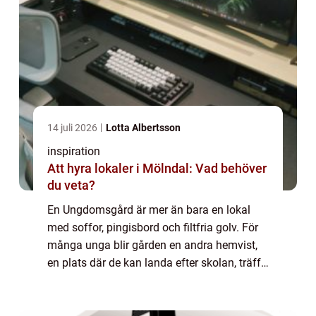
14 juli 2026
Lotta Albertsson
inspiration
Att hyra lokaler i Mölndal: Vad behöver
du veta?
En Ungdomsgård är mer än bara en lokal
med soffor, pingisbord och filtfria golv. För
många unga blir gården en andra hemvist,
en plats där de kan landa efter skolan, träffa
vänner, testa nya intressen och få vuxenstöd
utan krav. I en tid där mycket a...