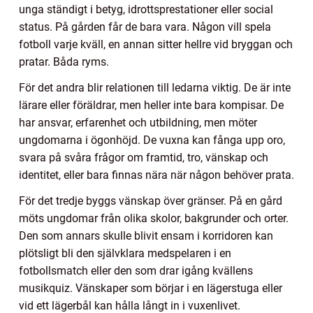
unga ständigt i betyg, idrottsprestationer eller social
status. På gården får de bara vara. Någon vill spela
fotboll varje kväll, en annan sitter hellre vid bryggan och
pratar. Båda ryms.
För det andra blir relationen till ledarna viktig. De är inte
lärare eller föräldrar, men heller inte bara kompisar. De
har ansvar, erfarenhet och utbildning, men möter
ungdomarna i ögonhöjd. De vuxna kan fånga upp oro,
svara på svåra frågor om framtid, tro, vänskap och
identitet, eller bara finnas nära när någon behöver prata.
För det tredje byggs vänskap över gränser. På en gård
möts ungdomar från olika skolor, bakgrunder och orter.
Den som annars skulle blivit ensam i korridoren kan
plötsligt bli den självklara medspelaren i en
fotbollsmatch eller den som drar igång kvällens
musikquiz. Vänskaper som börjar i en lägerstuga eller
vid ett lägerbål kan hålla långt in i vuxenlivet.