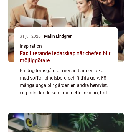
31 juli 2026
Malin Lindgren
inspiration
Faciliterande ledarskap när chefen blir
möjliggörare
En Ungdomsgård är mer än bara en lokal
med soffor, pingisbord och filtfria golv. För
många unga blir gården en andra hemvist,
en plats där de kan landa efter skolan, träffa
vänner, testa nya intressen och få vuxenstöd
utan krav. I en tid där mycket a...