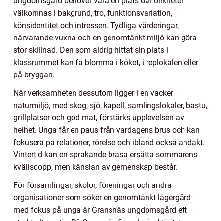
ungdomsgård behöver vara en plats där olikheter
välkomnas i bakgrund, tro, funktionsvariation,
könsidentitet och intressen. Tydliga värderingar,
närvarande vuxna och en genomtänkt miljö kan göra
stor skillnad. Den som aldrig hittat sin plats i
klassrummet kan få blomma i köket, i replokalen eller
på bryggan.
När verksamheten dessutom ligger i en vacker
naturmiljö, med skog, sjö, kapell, samlingslokaler, bastu,
grillplatser och god mat, förstärks upplevelsen av
helhet. Unga får en paus från vardagens brus och kan
fokusera på relationer, rörelse och ibland också andakt.
Vintertid kan en sprakande brasa ersätta sommarens
kvällsdopp, men känslan av gemenskap består.
För församlingar, skolor, föreningar och andra
organisationer som söker en genomtänkt lägergård
med fokus på unga är Gransnäs ungdomsgård ett