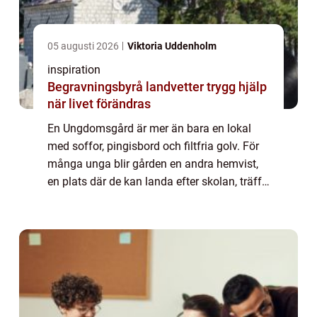
05 augusti 2026
Viktoria Uddenholm
inspiration
Begravningsbyrå landvetter trygg hjälp
när livet förändras
En Ungdomsgård är mer än bara en lokal
med soffor, pingisbord och filtfria golv. För
många unga blir gården en andra hemvist,
en plats där de kan landa efter skolan, träffa
vänner, testa nya intressen och få vuxenstöd
utan krav. I en tid där mycket a...