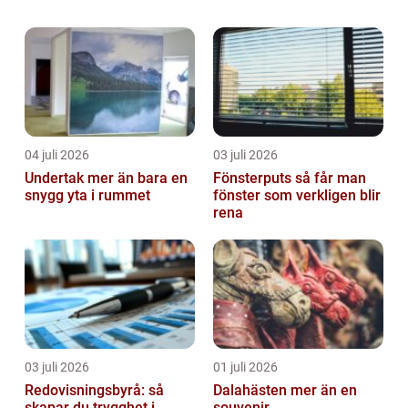
vänner, testa nya intressen och få vuxenstöd
utan krav. I en tid där mycket a...
04 juli 2026
03 juli 2026
Undertak mer än bara en
Fönsterputs så får man
snygg yta i rummet
fönster som verkligen blir
rena
03 juli 2026
01 juli 2026
Redovisningsbyrå: så
Dalahästen mer än en
skapar du trygghet i
souvenir