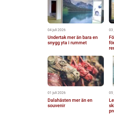
04 juli 2026
03 
Undertak mer än bara en
Föns
snygg yta i rummet
fö
re
01 juli 2026
05 
Dalahästen mer än en
Lego
souvenir
sk
pr