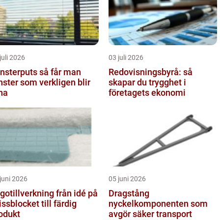
juli 2026
03 juli 2026
terputs så får man
Redovisningsbyrå: så
nster som verkligen blir
skapar du trygghet i
na
företagets ekonomi
juni 2026
05 juni 2026
tillverkning från idé på
Dragstång
issblocket till färdig
nyckelkomponenten som
odukt
avgör säker transport