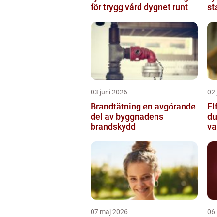
för trygg vård dygnet runt
st
03 juni 2026
02 
Brandtätning en avgörande
Elf
del av byggnadens
du
brandskydd
va
07 maj 2026
06