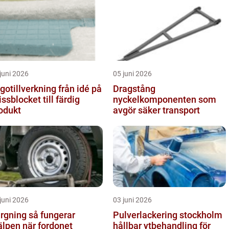
juni 2026
05 juni 2026
tillverkning från idé på
Dragstång
issblocket till färdig
nyckelkomponenten som
odukt
avgör säker transport
juni 2026
03 juni 2026
ing så fungerar
Pulverlackering stockholm
älpen när fordonet
hållbar ytbehandling för