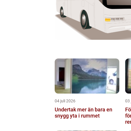
04 juli 2026
03 
Undertak mer än bara en
Föns
snygg yta i rummet
fö
re