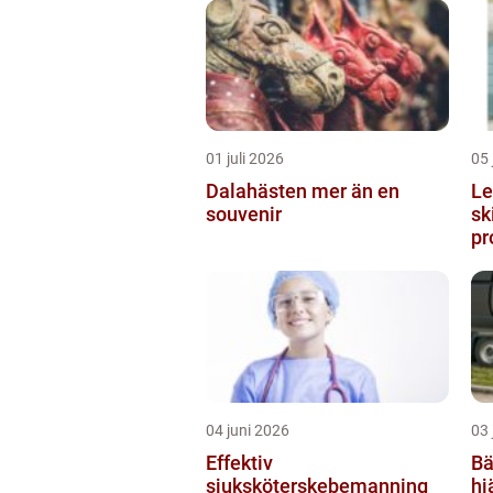
01 juli 2026
05 
Dalahästen mer än en
Lego
souvenir
sk
pr
04 juni 2026
03 
Effektiv
Bärgn
sjuksköterskebemanning
hj