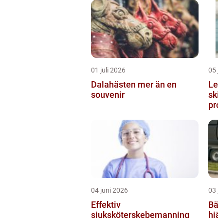
01 juli 2026
05 
Dalahästen mer än en
Lego
souvenir
sk
pr
04 juni 2026
03 
Effektiv
Bärgn
sjuksköterskebemanning
hj