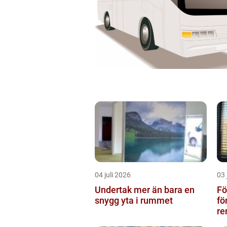
04 juli 2026
03 
Undertak mer än bara en
Föns
snygg yta i rummet
fö
re