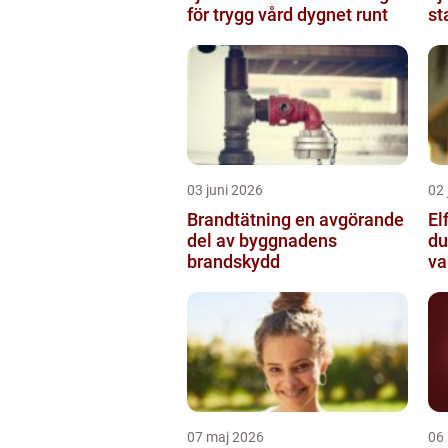
för trygg vård dygnet runt
st
03 juni 2026
02 
Brandtätning en avgörande
Elf
del av byggnadens
du
brandskydd
va
07 maj 2026
06