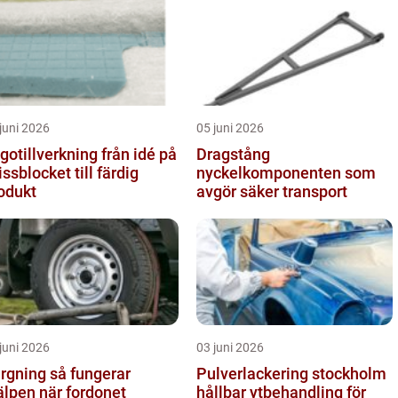
juni 2026
05 juni 2026
tillverkning från idé på
Dragstång
issblocket till färdig
nyckelkomponenten som
odukt
avgör säker transport
juni 2026
03 juni 2026
ing så fungerar
Pulverlackering stockholm
älpen när fordonet
hållbar ytbehandling för