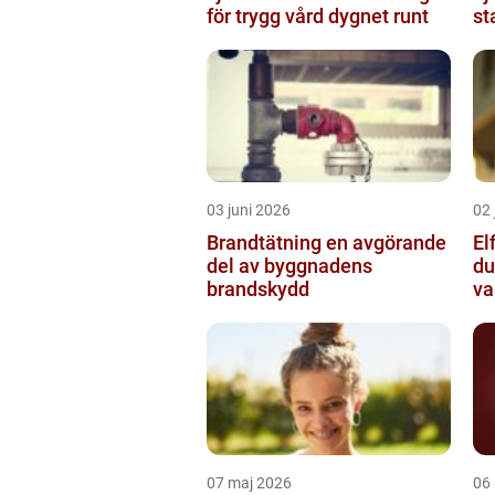
för trygg vård dygnet runt
st
03 juni 2026
02 
Brandtätning en avgörande
Elf
del av byggnadens
du
brandskydd
va
07 maj 2026
06