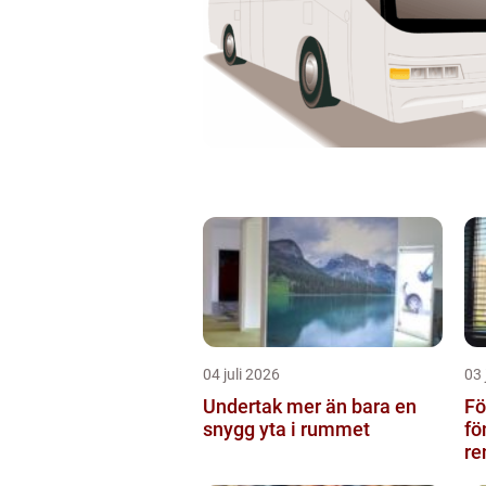
04 juli 2026
03 
Undertak mer än bara en
Föns
snygg yta i rummet
fö
re