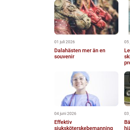
01 juli 2026
05 
Dalahästen mer än en
Lego
souvenir
sk
pr
04 juni 2026
03 
Effektiv
Bärgn
sjuksköterskebemanning
hj