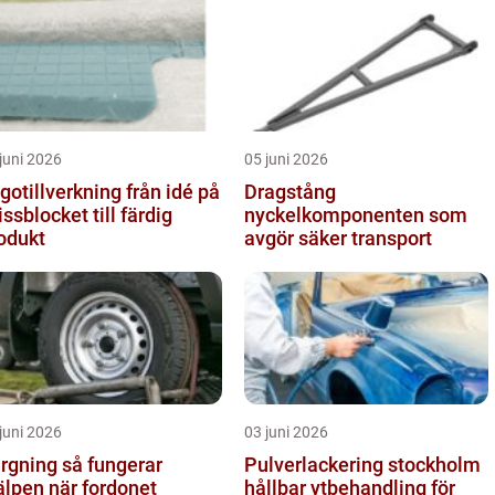
juni 2026
05 juni 2026
tillverkning från idé på
Dragstång
issblocket till färdig
nyckelkomponenten som
odukt
avgör säker transport
juni 2026
03 juni 2026
ing så fungerar
Pulverlackering stockholm
älpen när fordonet
hållbar ytbehandling för